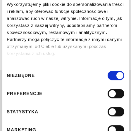
Wykorzystujemy pliki cookie do spersonalizowania treści
i reklam, aby oferować funkcje społecznościowe i
analizować ruch w naszej witrynie. Informacje o tym, jak
korzystasz z naszej witryny, udostępniamy partnerom
społecznościowym, reklamowym i analitycznym.
Partnerzy mogą połączyć te informacje z innymi danymi
otrzymanymi od Ciebie lub uzyskanymi podczas
korzystania z ich usług.
Wybór
NIEZBĘDNE
zgody
Dzielnicowe Biuro Finansów Oświaty
—
Włochy m.st. Warszawy
PREFERENCJE
ul. Malownicza 31, 02-272 Warszawa
Godziny otwarcia:
Kasa czynna:
STATYSTYKA
poniedziałek-piątek 8-16
poniedziałek 11-15
czwartek 10-14
MARKETING