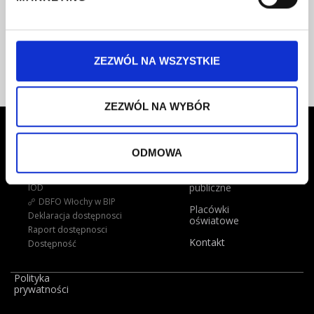
Radca prawny:
Kontakt:
poniedziałek 8-16
tel. 22 57 58 919
czwartek 12-16
fax. 22 57 58 929
ZEZWÓL NA WSZYSTKIE
ZEZWÓL NA WYBÓR
O nas
Dla dyrektorów
Zakres działań
ODMOWA
Aktualności
Statut
Dane statystyczne
Zamówienia
publiczne
IOD
DBFO Włochy w BIP
Placówki
Deklaracja dostępnosci
oświatowe
Raport dostępnosci
Kontakt
Dostępność
Polityka
prywatności