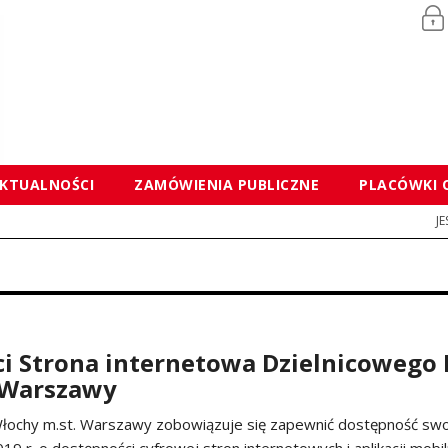
KTUALNOŚCI
ZAMÓWIENIA PUBLICZNE
PLACÓWKI 
J
ci Strona internetowa Dzielnicowego
 Warszawy
Włochy m.st. Warszawy
zobowiązuje się zapewnić dostępność swoj