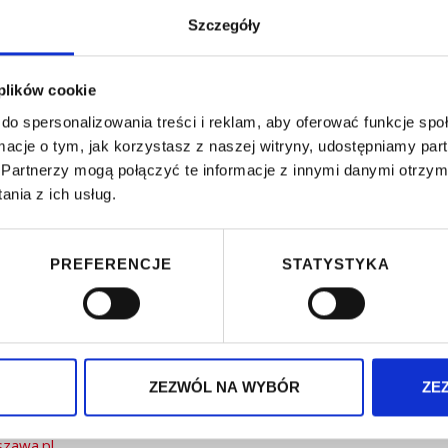
ępnej informacji w innej alternatywnej formie.
Szczegóły
ej,
 plików cookie
ny, której dotyczy żądanie,
do spersonalizowania treści i reklam, aby oferować funkcje sp
ormacje o tym, jak korzystasz z naszej witryny, udostępniamy p
enia informacji, jeśli żądanie dotyczy udostępnienia w formie alt
Partnerzy mogą połączyć te informacje z innymi danymi otrzym
ić niezwłocznie, najpóźniej w ciągu 7 dni. Jeśli w tym terminie 
nia z ich usług.
ormie nie jest możliwe, powinno nastąpić najdalej w ciągu 2 mies
PREFERENCJE
STATYSTYKA
 na odmowę realizacji żądania można złożyć skargę do organu na
lnicy Włochy m.st. Warszawy
ZEZWÓL NA WYBÓR
ZE
 Warszawa,
szawa.pl