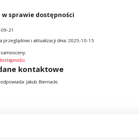
 w sprawie dostępności
-09-21
 przeglądowi i aktualizacji dnia:
2025-10-15
e samooceny.
dostępności
.
 dane kontaktowe
w odpowiada:
Jakub Biernacki
.
i cyfrowej strony lub jej elementu,
ności cyfrowej strony lub jej elementu,