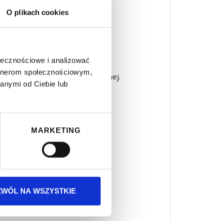
O plikach cookies
ołecznościowe i analizować
artnerom społecznościowym,
ernatywnej informacji niedostępnej.
anymi od Ciebie lub
zapewnienie dostępności albo
ięcy od daty zgłoszenia.
MARKETING
dzorującego pocztą lub drogą
ZWÓL NA WSZYSTKIE