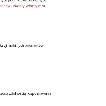
ilnych podmiotów publicznych.
nansów Oświaty Włochy m.st.
ikacji mobilnych podmiotów
edzoną zdolnością rozpoznawania