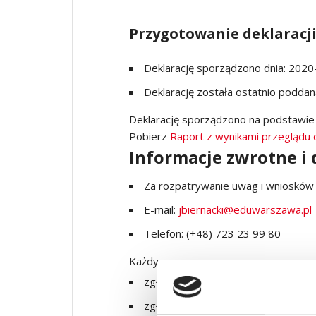
Przygotowanie deklaracji
Deklarację sporządzono dnia:
2020
Deklarację została ostatnio poddana
Deklarację sporządzono na podstawi
Pobierz
Raport z wynikami przeglądu 
Informacje zwrotne i
Za rozpatrywanie uwag i wnioskó
E-mail:
jbiernacki@eduwarszawa.pl
Telefon:
(+48) 723 23 99 80
Każdy ma prawo:
zgłosić uwagi dotyczące dostępnośc
zgłosić żądanie zapewnienia dostęp