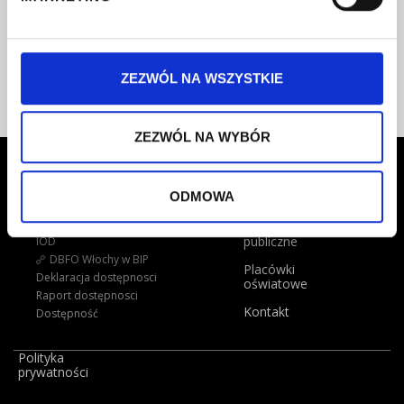
Radca prawny:
Kontakt:
poniedziałek 8-16
tel. 22 57 58 919
czwartek 12-16
fax. 22 57 58 929
ZEZWÓL NA WSZYSTKIE
ZEZWÓL NA WYBÓR
O nas
Dla dyrektorów
Zakres działań
ODMOWA
Aktualności
Statut
Dane statystyczne
Zamówienia
publiczne
IOD
DBFO Włochy w BIP
Placówki
Deklaracja dostępnosci
oświatowe
Raport dostępnosci
Kontakt
Dostępność
Polityka
prywatności