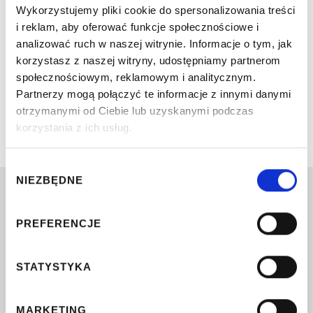
Wykorzystujemy pliki cookie do spersonalizowania treści
i reklam, aby oferować funkcje społecznościowe i
analizować ruch w naszej witrynie. Informacje o tym, jak
korzystasz z naszej witryny, udostępniamy partnerom
społecznościowym, reklamowym i analitycznym.
Partnerzy mogą połączyć te informacje z innymi danymi
otrzymanymi od Ciebie lub uzyskanymi podczas
korzystania z ich usług.
Wybór
NIEZBĘDNE
zgody
Dzielnicowe Biuro Finansów Oświaty
—
Włochy m.st. Warszawy
PREFERENCJE
ul. Malownicza 31, 02-272 Warszawa
Godziny otwarcia:
Kasa czynna:
STATYSTYKA
poniedziałek-piątek 8-16
poniedziałek 11-15
czwartek 10-14
MARKETING