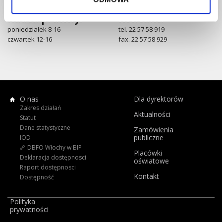
Radca prawny:
Kontakt:
poniedziałek 8-16
tel. 22 57 58 919
czwartek 12-16
fax. 22 57 58 929
O nas
Dla dyrektorów
Zakres działań
Aktualności
Statut
Dane statystyczne
Zamówienia
publiczne
IOD
DBFO Włochy w BIP
Placówki
Deklaracja dostępnosci
oświatowe
Raport dostępnosci
Kontakt
Dostępność
Polityka
prywatności