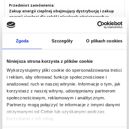
Przedmiot zamówienia:
Zakup energii cieplnej obejmujący dystrybucję i zakup
energii cieplnej dla szkół i placówek oświatowych w
Dzielnicy Włochy m. st. Warszawy na rok 2025.
Termin wykonania zamówienia:
Od dnia 1 stycznia 2025 r. do dnia 31 grudnia 2025 r.
Zgoda
Szczegóły
O plikach cookies
Adres strony internetowej prowadzonego postępowania, na
której udostępniane będą zmiany i wyjaśnienia treści SWZ oraz
Niniejsza strona korzysta z plików cookie
inne dokumenty zamówienia bezpośrednio związane z
postępowaniem o udzielenie zamówienia:
Wykorzystujemy pliki cookie do spersonalizowania treści
https://ezamowienia.gov.pl/mp-client/search/list/ocds-148610-
i reklam, aby oferować funkcje społecznościowe i
23fa7a54-155f-49d7-b0fb-80438d4ecd14
analizować ruch w naszej witrynie. Informacje o tym, jak
korzystasz z naszej witryny, udostępniamy partnerom
Postępowanie można wyszukać również ze strony głównej
Platformy e-Zamówienia (przycisk „Przeglądaj
społecznościowym, reklamowym i analitycznym.
postępowania/konkursy”).
Partnerzy mogą połączyć te informacje z innymi danymi
Identyfikator (ID) postępowania na Platformie e-Zamówienia:
otrzymanymi od Ciebie lub uzyskanymi podczas
ocds-148610-23fa7a54-155f-49d7-b0fb-80438d4ecd14
korzystania z ich usług.