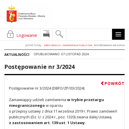
NAW
Logowanie
MOB
JESTEŚ TUTAJ:
DBFO WŁOCHY
ZAMÓWIENIA PUBLICZNE
POSTĘPOWANIE NR 3/2024
OPUBLIKOWANO: 07 LISTOPAD 2024
AKTUALNOŚCI
Postępowanie nr 3/2024
POWRÓT
Postępowanie nr 3/2024 (DBFO/ZP/03/2024)
Zamawiający udzieli zamówienia
w trybie przetargu
nieograniczonego
w oparciu
o przepisy ustawy z dnia 11 września 2019 r. Prawo zamówień
publicznych (Dz. U. z 2024 r., poz. 1320) zwana dalej Ustawą.
z zastosowaniem art. 139 ust. 1 Ustawy.