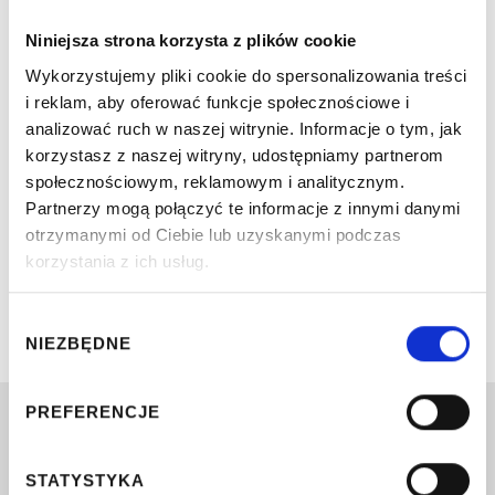
Oferta pracy w DBFO Włochy 5/2026
Niniejsza strona korzysta z plików cookie
BIP DBFO Włochy
POWRÓT
Wykorzystujemy pliki cookie do spersonalizowania treści
i reklam, aby oferować funkcje społecznościowe i
analizować ruch w naszej witrynie. Informacje o tym, jak
korzystasz z naszej witryny, udostępniamy partnerom
społecznościowym, reklamowym i analitycznym.
Partnerzy mogą połączyć te informacje z innymi danymi
otrzymanymi od Ciebie lub uzyskanymi podczas
korzystania z ich usług.
Wybór
NIEZBĘDNE
zgody
PREFERENCJE
Dzielnicowe Biuro Finansów Oświaty
—
Włochy m.st. Warszawy
STATYSTYKA
ul. Malownicza 31, 02-272 Warszawa