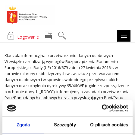
NAW
Logowanie
MOB
Klauzula informacyjna o przetwarzaniu danych osobowych
W związku z realizacją wymogów Rozporządzenia Parlamentu
Europejskiego i Rady (UE) 2016/679 z dnia 27 kwietnia 2016 r. w
sprawie ochrony osób fizycznych w związku z przetwarzaniem
danych osobowych i w sprawie swobodnego przepływu takich
danych oraz uchylenia dyrektywy 95/46/WE (ogólne rozporządzenie
o ochronie danych „RODO”), informujemy o zasadach przetwarzania
Pani/Pana danych osobowych oraz o przysługujących Pani/Panu
prawach z tym związanych.
Czytaj więcej...
JESTEŚ TUTAJ:
DBFO WŁOCHY
OFERTA PRACY W DBFO WŁOCHY 5/2026
Zgoda
Szczegóły
O plikach cookies
OPUBLIKOWANO: 18 MAJ 2026
AKTUALNOŚCI